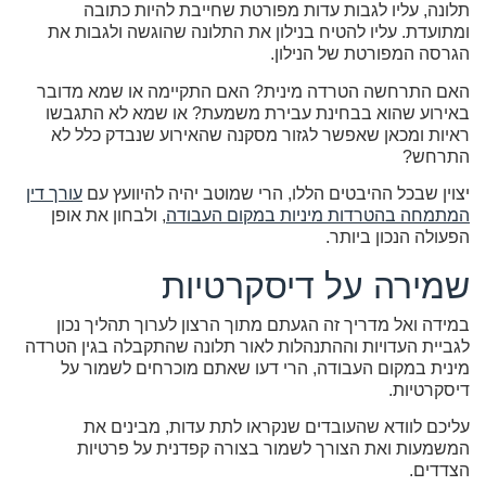
תלונה, עליו לגבות עדות מפורטת שחייבת להיות כתובה
ומתועדת. עליו להטיח בנילון את התלונה שהוגשה ולגבות את
הגרסה המפורטת של הנילון.
האם התרחשה הטרדה מינית? האם התקיימה או שמא מדובר
באירוע שהוא בבחינת עבירת משמעת? או שמא לא התגבשו
ראיות ומכאן שאפשר לגזור מסקנה שהאירוע שנבדק כלל לא
התרחש?
יצוין שבכל ההיבטים הללו, הרי שמוטב יהיה להיוועץ עם
עורך דין
המתמחה בהטרדות מיניות במקום העבודה
, ולבחון את אופן
הפעולה הנכון ביותר.
שמירה על דיסקרטיות
במידה ואל מדריך זה הגעתם מתוך הרצון לערוך תהליך נכון
לגביית העדויות וההתנהלות לאור תלונה שהתקבלה בגין הטרדה
מינית במקום העבודה, הרי דעו שאתם מוכרחים לשמור על
דיסקרטיות.
עליכם לוודא שהעובדים שנקראו לתת עדות, מבינים את
המשמעות ואת הצורך לשמור בצורה קפדנית על פרטיות
הצדדים.