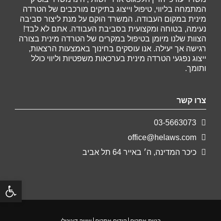
המתמחה בליווי, טיפול וייצוג בתיקים מורכבים של הטרדה
מינית במקום העבודה. המשרד הוקם על מנת ליצור סביבה
נעימה, בטוחה ומקצועית בסביבת העבודה. אתם לא לבד!
הצוות שלנו מיומן בטיפול במקרים של הטרדה מינית בצורה
רגישה אך יעילה. אנו עוסקים בחינוך באמצעות הרצאות,
ייצוג נפגעי הטרדה מינית בערכאות משפטיות וליווי כולל
ותומך.
צרו קשר
03-5663073
office@helaws.com
כיכר המדינה, ה׳ באייר 64 תל אביב
פתח
בניית אתרים
קידום אתרים
שיווק דיגיטלי