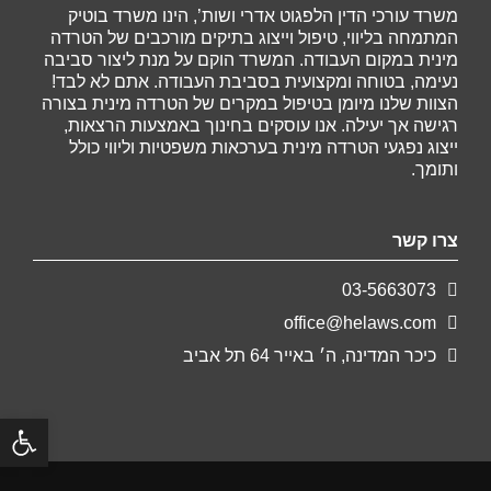
משרד עורכי הדין הלפגוט אדרי ושות’, הינו משרד בוטיק
המתמחה בליווי, טיפול וייצוג בתיקים מורכבים של הטרדה
מינית במקום העבודה. המשרד הוקם על מנת ליצור סביבה
נעימה, בטוחה ומקצועית בסביבת העבודה. אתם לא לבד!
הצוות שלנו מיומן בטיפול במקרים של הטרדה מינית בצורה
רגישה אך יעילה. אנו עוסקים בחינוך באמצעות הרצאות,
ייצוג נפגעי הטרדה מינית בערכאות משפטיות וליווי כולל
ותומך.
צרו קשר
03-5663073
office@helaws.com
כיכר המדינה, ה׳ באייר 64 תל אביב
פתח