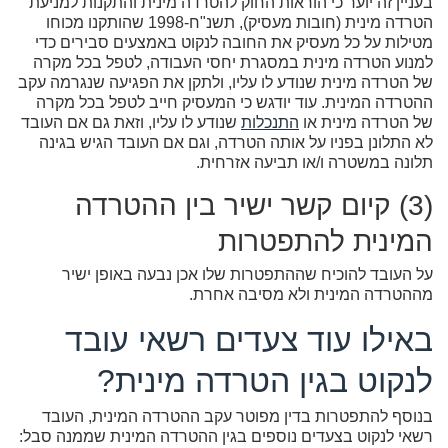
בעניין זה יוער כי הוראות החוק להטרדה מינית והתקנות למניעת
הטרדה מינית (חובות מעסיק), תשנ"ח-1998 שהותקנו מכוחו
מטילות על כל מעסיק את החובה לנקוט באמצעים סבירים כדי
למנוע הטרדה מינית במסגרת יחסי העבודה, לטפל בכל מקרה
של הטרדה מינית שנודע לו עליו, ולתקן את הפגיעה שנגרמה עקב
ההטרדה המינית. עוד יודגש כי המעסיק חייב לטפל בכל מקרה
של הטרדה מינית או
התנכלות
שנודע לו עליו, וזאת גם אם העובד
לא התלונן בפניו על אותה הטרדה, וגם אם העובד הגיש בגינה
תלונה במשטרה ו/או תביעה אזרחית.
(3) קיום קשר ישיר בין ההטרדה
המינית להתפטרות
על העובד להוכיח שההתפטרות שלו אכן נבעה באופן ישיר
מההטרדה המינית ולא מסיבה אחרת.
באילו עוד צעדים רשאי עובד
לנקוט בגין הטרדה מינית?
בנוסף להתפטרות בדין מפוטר עקב ההטרדה המינית, העובד
רשאי לנקוט בצעדים נוספים בגין ההטרדה המינית שממנה סבל: