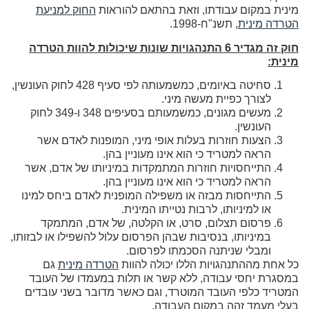
מינית במקום עבודתו, וזאת בהתאם להוראות
החוק למניעת
הטרדה מינית
, תשנ"ח-1998.
חוק זה מגדיר 6 התנהגויות שונות שיכולות להוות הטרדה
מינית:
סחיטה באיומים, כמשמעותה לפי סעיף 428 לחוק העונשין,
לצורך כפיית מעשה מיני.
מעשים מגונים, כמשמעותם בסעיפים 348 ו-349 לחוק
העונשין.
הצעות חוזרות בעלות אופי מיני, המופנות לאדם אשר
הראה למטריד כי הוא אינו מעוניין בהן.
התייחסויות חוזרות המתמקדות במיניותו של אדם, אשר
הראה למטריד כי הוא אינו מעוניין בהן.
התייחסות מבזה או משפילה המופנית לאדם ביחס למינו
או למיניותו, לרבות נטייתו המינית.
פרסום תצלום, סרט, או הקלטה, של אדם, המתמקד
במיניותו, בנסיבות שבהן הפרסום עלול להשפילו או לבזותו,
ומבלי שניתנה הסכמתו לפרסום.
כל אחת מההתנהגויות הללו יכולה להוות
הטרדה מינית
גם
במסגרת יחסי עבודה, ללא קשר או תלות במעמדו של העובד
המטריד כלפי העובד המוטרד, וגם כאשר מדובר בשני עובדים
בעלי מעמד זהה במקום העבודה.