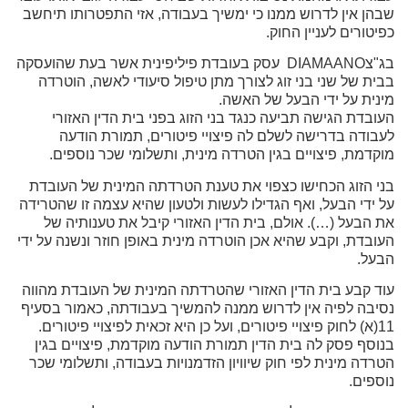
שבהן אין לדרוש ממנו כי ימשיך בעבודה, אזי התפטרותו תיחשב
כפיטורים לעניין החוק.
בג"צDIAMAANO ‏ עסק בעובדת פיליפינית אשר בעת שהועסקה
בבית של שני בני זוג לצורך מתן טיפול סיעודי לאשה, הוטרדה
מינית על ידי הבעל של האשה.
העובדת הגישה תביעה כנגד בני הזוג בפני בית הדין האזורי
לעבודה בדרישה לשלם לה פיצויי פיטורים, תמורת הודעה
מוקדמת, פיצויים בגין הטרדה מינית, ותשלומי שכר נוספים.
בני הזוג הכחישו כצפוי את טענת הטרדתה המינית של העובדת
על ידי הבעל, ואף הגדילו לעשות ולטעון שהיא עצמה זו שהטרידה
את הבעל (…). אולם, בית הדין האזורי קיבל את טענותיה של
העובדת, וקבע שהיא אכן הוטרדה מינית באופן חוזר ונשנה על ידי
הבעל.
עוד קבע בית הדין האזורי שהטרדתה המינית של העובדת מהווה
נסיבה לפיה אין לדרוש ממנה להמשיך בעבודתה, כאמור בסעיף
11(א) לחוק פיצויי פיטורים, ועל כן היא זכאית לפיצויי פיטורים.
בנוסף פסק לה בית הדין תמורת הודעה מוקדמת, פיצויים בגין
הטרדה מינית לפי חוק שיוויון הזדמנויות בעבודה, ותשלומי שכר
נוספים.