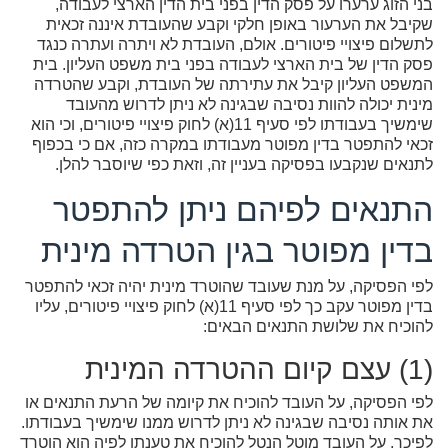
בני הזוג ערערו על פסק הדין בפני בית הדין הארצי לעבודה,
שקיבל את הערעור באופן חלקי וקבע שהעובדת איננה זכאית
לתשלום פיצויי פיטורים. אולם, העובדת לא ויתרה ועתרה כנגד
פסק הדין של בית הארצי לעבודה בפני בית משפט העליון. בית
המשפט העליון קיבל את עתירתה של העובדת, וקבע שהטרדה
מינית יכולה להוות נסיבה שבגינה לא ניתן לדרוש מהעובד
שימשיך בעבודתו לפי סעיף 11(א) לחוק פיצויי פיטורים, וכי הוא
זכאי להתפטר בדין מפוטר מעבודתו במקרה כזה, אם כי בכפוף
לתנאים שנקבעו בפסיקה בעניין זה, וזאת כפי שיוסבר להלן.
התנאים לפיהם ניתן להתפטר
בדין מפוטר בגין הטרדה מינית
לפי הפסיקה, על מנת שעובד שהוטרד מינית יהיה זכאי להתפטר
בדין מפוטר עקב כך לפי סעיף 11(א) לחוק פיצויי פיטורים, עליו
להוכיח את שלושת התנאים הבאים:
(1) עצם קיום ההטרדה המינית
לפי הפסיקה, על העובד להוכיח את קיומה של הרעת התנאים או
את אותה נסיבה שבגינה לא ניתן לדרוש ממנו שימשיך בעבודתו.
לפיכך, על העובד מוטל הנטל להוכיח את טענתו לפיה הוא הוטרד