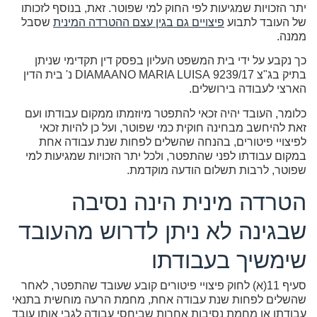
יתר הזכויות שמגיעות לפי החוק למי שפוטר. זאת, בנוסף לזכותו
של העובד לתבוע
פיצויים גם בגין עצם ההטרדה המינית
שסבל
ממנה.
כך נקבע על ידי בית המשפט העליון בפסק דין תקדימי שניתן
בתיק בג"צ 9239/17 ‏DIAMAANO MARIA LUISA‏ נ' בית הדין
הארצי לעבודה בירושלים.
כלומר, העובד יהיה זכאי להתפטר מיוזמתו ממקום עבודתו ועם
זאת להיחשב מבחינה חוקית כמי שפוטר, ועל כן להיות זכאי
לפיצויי פיטורים, בהנחה שהשלים לפחות שנת עבודה אחת
במקום עבודתו לפני שהתפטר, ולכל יתר הזכויות שמגיעות למי
שפוטר, לרבות תשלום הודעה מוקדמת.
הטרדה מינית הינה נסיבה
שבגינה לא ניתן לדרוש מהעובד
שימשיך בעבודתו
סעיף 11(א) לחוק פיצויי פיטורים קובע שעובד שהתפטר, לאחר
שהשלים לפחות שנת עבודה אחת, מחמת הרעה מוחשית בתנאי
עבודתו או מחמת נסיבות אחרות שביחסי עבודה לגבי אותו עובד