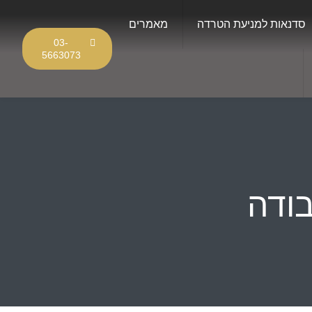
סדנאות למניעת הטרדה
מאמרים
03-
5663073
ודה