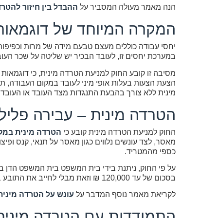
הנה מאמר מעולה המסביר על
ההבדל בין חיזור להטרד
המקרה המיוחד של דוגמאות
יחסי עבודה כוללים מעצם טבעם מידה של מרות וכפיפות 
במערכת יחסים זו, לעובד הבכיר יש שליטה על שכר העובד
מסיבה זו קובע החוק למניעת הטרדה מינית, כי דוגמאות 
הצעת הצעות בעלות אופי מיני לעובד במקום העבודה, ת
מינית ללא צורך בהבעת התנגדות מצד העובד או העובדת
הטרדה מינית – עבירה פלילי
החוק למניעת הטרדה מינית קובע כי
הטרדה מינית במק
מאסר, לצד עונשים נלווים כגון מאסר על תנאי, קנס ופי
כספי מהמטריד.
על פי החוק, ניתנת בידי בית המשפט בית המשפט הדן ב
בסכום של עד 120,000 ₪ וזאת מבלי לחייב את התובע בהוכחת קיומו של נזק הנובע מההטרדה.
לקריאת מאמר נוסף המדבר על
עונש על הטרדה מינית
התמודדות עם הטרדה מינית 