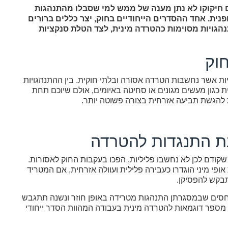
 חיקוקו לא נתן מענה של ממש למי שסבלו מהתנהגות
נית. אחד ההסדרים הייחודיים בחוק, יצר כללים ברורים
הגויות מסוימות כהטרדה מינית, לצד הטלת סנקציות
וק
גויות אשר נחשבות הטרדה אסורה ובלתי חוקית. בין ההתנהגויות
ית כגון מעשים מגונים או סחיטה באיומים, אולם שיוכם תחת
 להגשת תביעה אזרחית בצורה פשוטה יותר.
נת התנגדות להטרדה
קודם לכן לא נחשבו פליליות, הפכו בעקבות החוק לאסורות.
ופי מיני הוגדרו כעבירה פלילית ועוולה אזרחית, אם המטריד
בקש להפסיקן.
יחסים שבמסגרתן התנהגות מטרידה באופן חוזר ונשנה תתגבש
 מספר דוגמאות להטרדה מינית בעבודה המהוות הסדר ייחודי